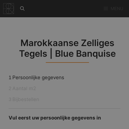
Ga
MENU
naar
de
inhoud
Marokkaanse Zelliges
Tegels | Blue Banquise
Persoonlijke gegevens
1
Aantal m2
2
Bijbestellen
3
Vul eerst uw persoonlijke gegevens in