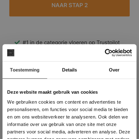
#1 in de categorie vloeren op Trustpilot
Binnen 24 uur een passende offerte
Legwerk vanuit het tegelzettersgilde
×
Meer dan 500 m2 showroom
Toestemming
Details
Over
Deze website maakt
Meer dan 500 m2 showtuin
gebruik van cookies.
This Cookie Banner was deleted and is no
Deze website maakt gebruik van cookies
longer working. Please contact the website
We gebruiken cookies om content en advertenties te
administrator.
Deze website gebruikt cookies om de
personaliseren, om functies voor social media te bieden
gebruikerservaring te verbeteren. Door
en om ons websiteverkeer te analyseren. Ook delen we
gebruik te maken van onze website geeft u
informatie over uw gebruik van onze site met onze
toestemming voor alle cookies in
partners voor social media, adverteren en analyse. Deze
overeenstemming met ons cookiebeleid.
Lees
verder
partners kunnen deze gegevens combineren met andere