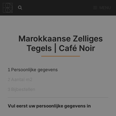
Ga
MENU
naar
de
inhoud
Marokkaanse Zelliges
Tegels | Café Noir
Persoonlijke gegevens
1
Aantal m2
2
Bijbestellen
3
Vul eerst uw persoonlijke gegevens in