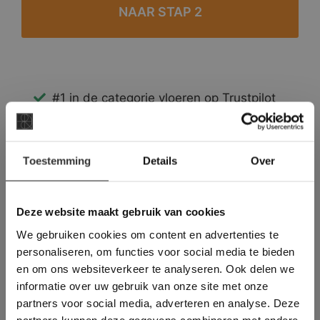
#1 in de categorie vloeren op Trustpilot
Binnen 24 uur een passende offerte
Legwerk vanuit het tegelzettersgilde
×
Meer dan 500 m2 showroom
Toestemming
Details
Over
Deze website maakt
Meer dan 500 m2 showtuin
gebruik van cookies.
This Cookie Banner was deleted and is no
Deze website maakt gebruik van cookies
longer working. Please contact the website
We gebruiken cookies om content en advertenties te
administrator.
Deze website gebruikt cookies om de
personaliseren, om functies voor social media te bieden
gebruikerservaring te verbeteren. Door
en om ons websiteverkeer te analyseren. Ook delen we
gebruik te maken van onze website geeft u
informatie over uw gebruik van onze site met onze
toestemming voor alle cookies in
partners voor social media, adverteren en analyse. Deze
overeenstemming met ons cookiebeleid.
Lees
verder
partners kunnen deze gegevens combineren met andere