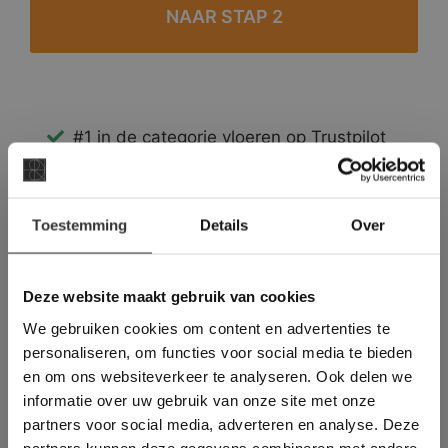
#1 in de categorie vloeren op Trustpilot
Binnen 24 uur een passende offerte
Legwerk vanuit het tegelzettersgilde
×
Meer dan 500 m2 showroom
Toestemming
Details
Over
Deze website maakt
Meer dan 500 m2 showtuin
gebruik van cookies.
This Cookie Banner was deleted and is no
Deze website maakt gebruik van cookies
longer working. Please contact the website
We gebruiken cookies om content en advertenties te
administrator.
Deze website gebruikt cookies om de
personaliseren, om functies voor social media te bieden
gebruikerservaring te verbeteren. Door
en om ons websiteverkeer te analyseren. Ook delen we
gebruik te maken van onze website geeft u
informatie over uw gebruik van onze site met onze
toestemming voor alle cookies in
partners voor social media, adverteren en analyse. Deze
overeenstemming met ons cookiebeleid.
Lees
verder
partners kunnen deze gegevens combineren met andere