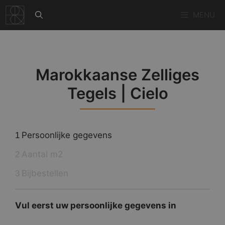
Ga
MENU
naar
de
inhoud
Marokkaanse Zelliges
Tegels | Cielo
Persoonlijke gegevens
1
Aantal m2
2
Bijbestellen
3
Vul eerst uw persoonlijke gegevens in