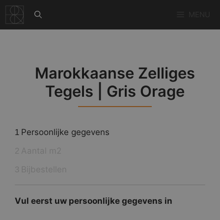
Ga
MENU
naar
de
inhoud
Marokkaanse Zelliges
Tegels | Gris Orage
Persoonlijke gegevens
1
Aantal m2
2
Bijbestellen
3
Vul eerst uw persoonlijke gegevens in