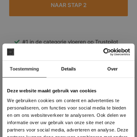
#1 in de categorie vloeren op Trustpilot
Binnen 24 uur een passende offerte
Legwerk vanuit het tegelzettersgilde
×
Meer dan 500 m2 showroom
Toestemming
Details
Over
Deze website maakt
Meer dan 500 m2 showtuin
gebruik van cookies.
This Cookie Banner was deleted and is no
Deze website maakt gebruik van cookies
longer working. Please contact the website
We gebruiken cookies om content en advertenties te
administrator.
Deze website gebruikt cookies om de
personaliseren, om functies voor social media te bieden
gebruikerservaring te verbeteren. Door
en om ons websiteverkeer te analyseren. Ook delen we
gebruik te maken van onze website geeft u
informatie over uw gebruik van onze site met onze
toestemming voor alle cookies in
partners voor social media, adverteren en analyse. Deze
overeenstemming met ons cookiebeleid.
Lees
verder
partners kunnen deze gegevens combineren met andere