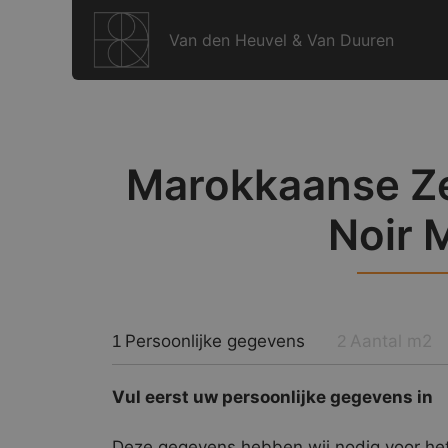
Ga
naar
Van den Heuvel & Van Duuren
de
inhoud
Marokkaanse Zel
Noir 
Persoonlijke gegevens
Aantal m2
1
2
Vul eerst uw persoonlijke gegevens in
Deze gegevens hebben wij nodig voor het