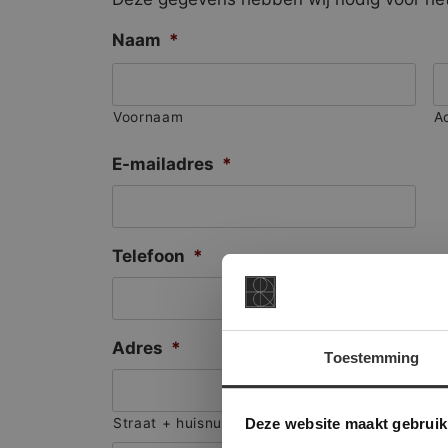
Naam
*
Voornaam
A
E-mailadres
*
Telefoon
*
Adres
*
Toestemming
This Cookie
Deze websi
Deze website maakt gebruik
Straat + huisnummer
onze websit