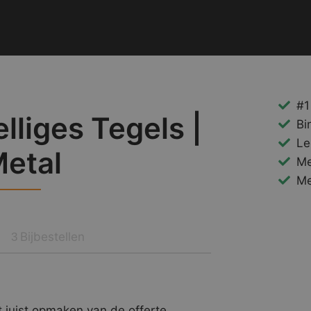
#1
liges Tegels |
Bi
Le
Metal
Me
Me
Bijbestellen
3
 juist opmaken van de offerte.