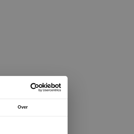
×
Over
ministrator.
e maken van
beleid.
Lees