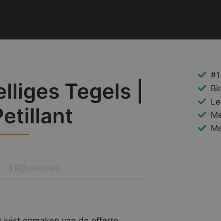
#1
liges Tegels |
Bi
Le
etillant
Me
Me
Bijbestellen
3
 juist opmaken van de offerte.