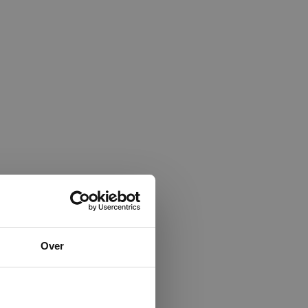
×
Over
ministrator.
e maken van
beleid.
Lees