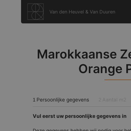
Ga
naar
Van den Heuvel & Van Duuren
de
inhoud
Marokkaanse Zel
Orange P
Persoonlijke gegevens
Aantal m2
1
2
Vul eerst uw persoonlijke gegevens in
Deze gegevens hebben wij nodig voor het