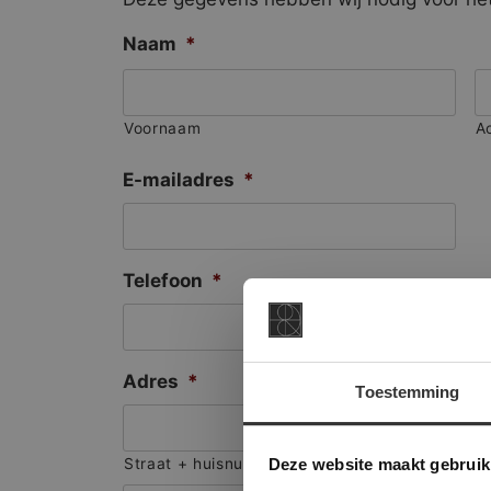
Naam
*
Voornaam
A
E-mailadres
*
Telefoon
*
Adres
*
Toestemming
This Cookie
Deze websi
Deze website maakt gebruik
Straat + huisnummer
onze websit