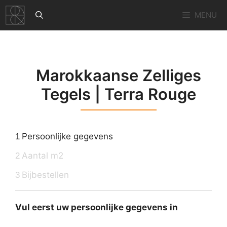
Ga
MENU
naar
de
inhoud
Marokkaanse Zelliges
Tegels | Terra Rouge
Persoonlijke gegevens
1
Aantal m2
2
Bijbestellen
3
Vul eerst uw persoonlijke gegevens in