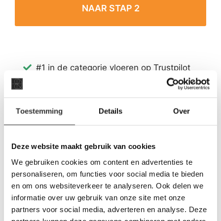
#1 in de categorie vloeren op Trustpilot
Binnen 24 uur een passende offerte
Legwerk vanuit het tegelzettersgilde
Meer dan 500 m2 showroom
Toestemming
Details
Over
Meer dan 500 m2 showtuin
Deze website maakt gebruik van cookies
We gebruiken cookies om content en advertenties te
personaliseren, om functies voor social media te bieden
en om ons websiteverkeer te analyseren. Ook delen we
informatie over uw gebruik van onze site met onze
partners voor social media, adverteren en analyse. Deze
partners kunnen deze gegevens combineren met andere