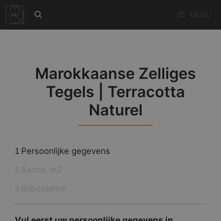
Ga
MENU
naar
de
inhoud
Marokkaanse Zelliges
Tegels | Terracotta
Naturel
Persoonlijke gegevens
1
Aantal m2
2
Bijbestellen
3
Vul eerst uw persoonlijke gegevens in