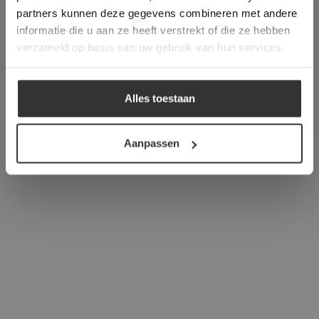
verder
partners kunnen deze gegevens combineren met andere
informatie die u aan ze heeft verstrekt of die ze hebben
ALLES ACCEPTEREN
verzameld op basis van uw gebruik van hun services.
ALLES AFWIJZEN
Alles toestaan
DETAILS WEERGEVEN
Aanpassen