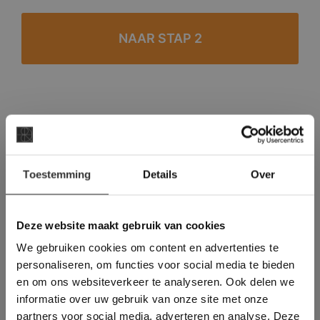
#1 in de categorie vloeren op Trustpilot
Binnen 24 uur een passende offerte
×
Legwerk vanuit het tegelzettersgilde
Toestemming
Details
Over
Deze website maakt
Meer dan 500 m2 showroom
gebruik van cookies.
Meer dan 500 m2 showtuin
This Cookie Banner was deleted and is no
Deze website maakt gebruik van cookies
longer working. Please contact the website
We gebruiken cookies om content en advertenties te
administrator.
Deze website gebruikt cookies om de
personaliseren, om functies voor social media te bieden
gebruikerservaring te verbeteren. Door
en om ons websiteverkeer te analyseren. Ook delen we
gebruik te maken van onze website geeft u
informatie over uw gebruik van onze site met onze
toestemming voor alle cookies in
partners voor social media, adverteren en analyse. Deze
overeenstemming met ons cookiebeleid.
Lees