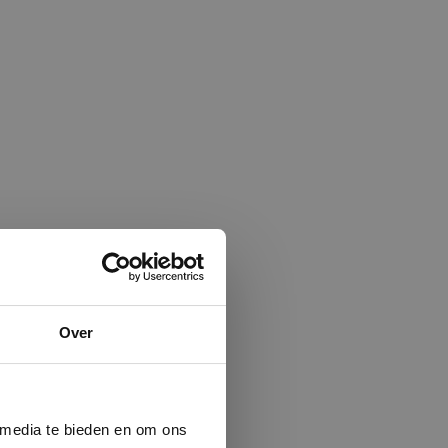
×
Over
ministrator.
e maken van
beleid.
Lees
 media te bieden en om ons