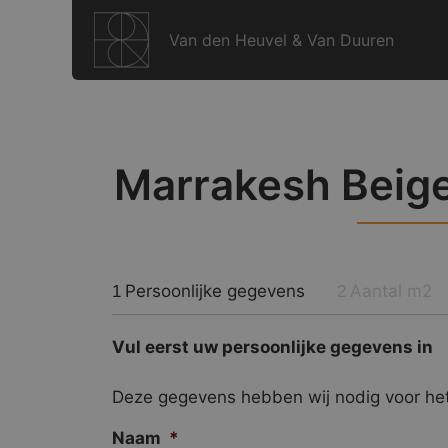
Ga
naar
Van den Heuvel & Van Duuren
de
inhoud
Marrakesh Beige 
Persoonlijke gegevens
Aantal m2
1
2
Vul eerst uw persoonlijke gegevens in
Deze gegevens hebben wij nodig voor het
Naam
*