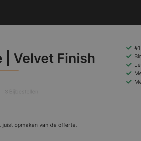
#1
| Velvet Finish
Bi
Le
Me
Me
Bijbestellen
3
 juist opmaken van de offerte.