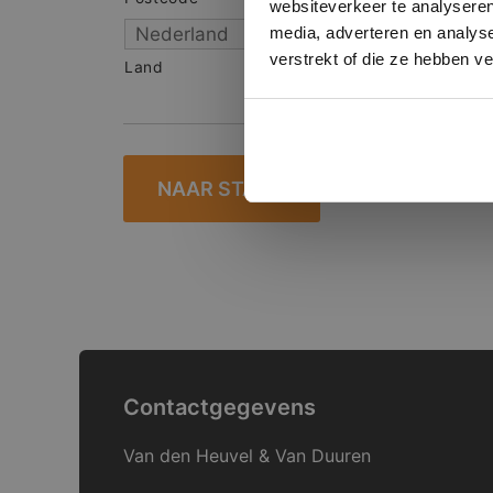
websiteverkeer te analyseren
media, adverteren en analys
verstrekt of die ze hebben v
Land
Contactgegevens
Van den Heuvel & Van Duuren