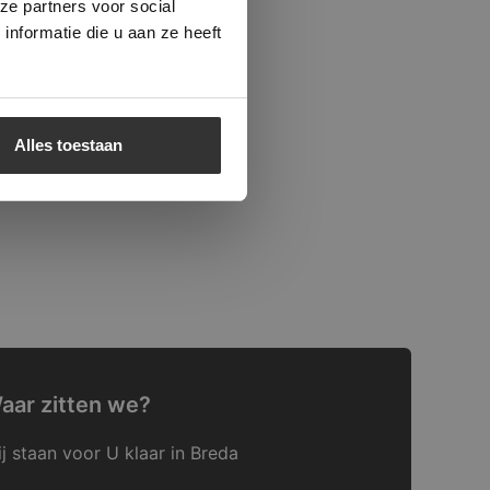
ze partners voor social
nformatie die u aan ze heeft
Alles toestaan
aar zitten we?
j staan voor U klaar in Breda