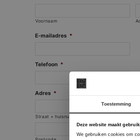
Voornaam
A
E-mailadres
*
Telefoon
*
Adres
*
Toestemming
This Cookie
Straat + huisnummer
Deze websi
Deze website maakt gebruik
onze websit
We gebruiken cookies om cont
Postcode
S