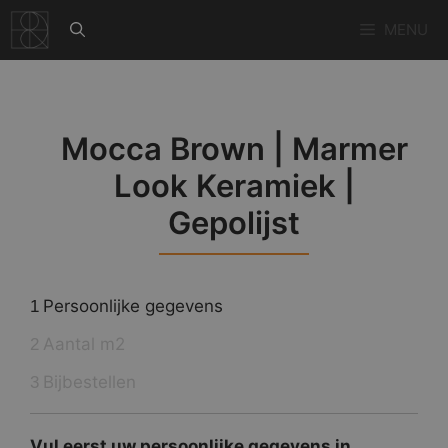
Ga
MENU
naar
de
inhoud
Mocca Brown | Marmer
Look Keramiek |
Gepolijst
Persoonlijke gegevens
1
Aantal m2
2
Bijbestellen
3
Vul eerst uw persoonlijke gegevens in