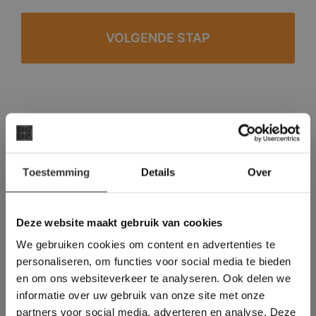
#1 in de categorie vloeren op Trustpilot
Binnen 24 uur een passende offerte
×
Legwerk vanuit het tegelzettersgilde
Toestemming
Details
Over
Deze website maakt
Meer dan 500 m2 showroom
gebruik van cookies.
Meer dan 500 m2 showtuin
This Cookie Banner was deleted and is no
Deze website maakt gebruik van cookies
longer working. Please contact the website
We gebruiken cookies om content en advertenties te
administrator.
Deze website gebruikt cookies om de
personaliseren, om functies voor social media te bieden
gebruikerservaring te verbeteren. Door
en om ons websiteverkeer te analyseren. Ook delen we
gebruik te maken van onze website geeft u
informatie over uw gebruik van onze site met onze
toestemming voor alle cookies in
partners voor social media, adverteren en analyse. Deze
overeenstemming met ons cookiebeleid.
Lees