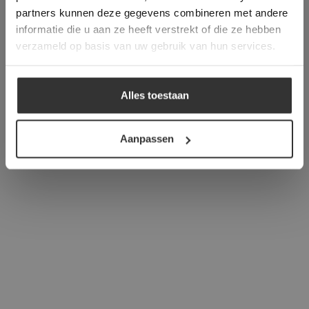
verder
partners kunnen deze gegevens combineren met andere
informatie die u aan ze heeft verstrekt of die ze hebben
ALLES ACCEPTEREN
verzameld op basis van uw gebruik van hun services.
ALLES AFWIJZEN
Alles toestaan
DETAILS WEERGEVEN
Aanpassen