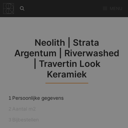
Ga
MENU
naar
de
inhoud
Neolith | Strata
Argentum | Riverwashed
| Travertin Look
Keramiek
Persoonlijke gegevens
1
Aantal m2
2
Bijbestellen
3