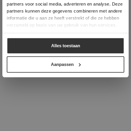
partners voor social media, adverteren en analyse. Deze
overeenstemming met ons cookiebeleid.
Lees
verder
partners kunnen deze gegevens combineren met andere
informatie die u aan ze heeft verstrekt of die ze hebben
ALLES ACCEPTEREN
verzameld op basis van uw gebruik van hun services.
ALLES AFWIJZEN
Alles toestaan
DETAILS WEERGEVEN
Aanpassen