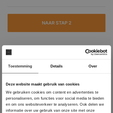
#1 in de categorie vloeren op Trustpilot
Binnen 24 uur een passende offerte
×
Toestemming
Details
Over
Legwerk vanuit het tegelzettersgilde
Deze website maakt
Meer dan 500 m2 showroom
gebruik van cookies.
Meer dan 500 m2 showtuin
This Cookie Banner was deleted and is no
Deze website maakt gebruik van cookies
longer working. Please contact the website
We gebruiken cookies om content en advertenties te
administrator.
Deze website gebruikt cookies om de
personaliseren, om functies voor social media te bieden
gebruikerservaring te verbeteren. Door
en om ons websiteverkeer te analyseren. Ook delen we
gebruik te maken van onze website geeft u
informatie over uw gebruik van onze site met onze
toestemming voor alle cookies in