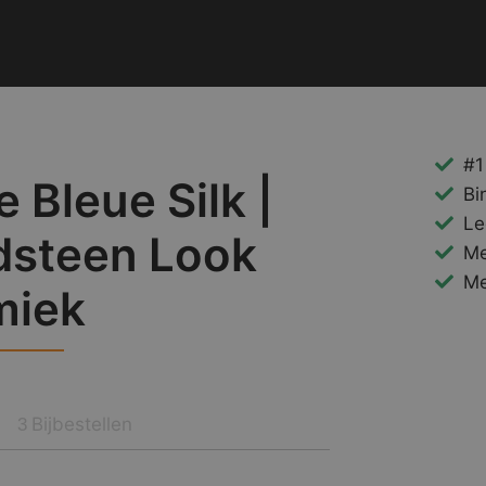
#1
e Bleue Silk |
Bi
Le
dsteen Look
Me
Me
miek
Bijbestellen
3