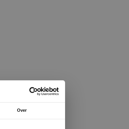
×
Over
ministrator.
e maken van