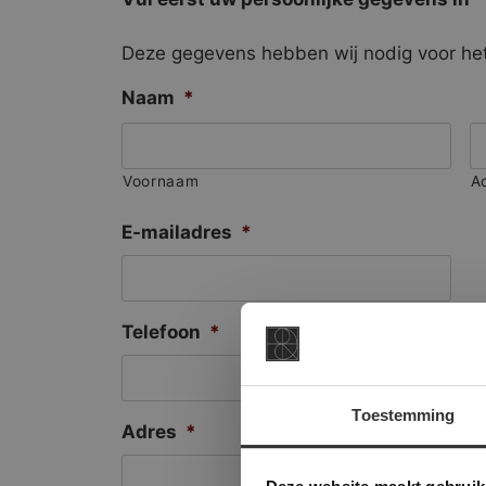
Deze gegevens hebben wij nodig voor het
Naam
*
Voornaam
A
E-mailadres
*
Telefoon
*
Toestemming
Adres
*
This Cookie
Deze websi