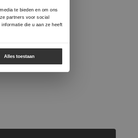
beleid.
Lees
 media te bieden en om ons
ze partners voor social
nformatie die u aan ze heeft
Alles toestaan