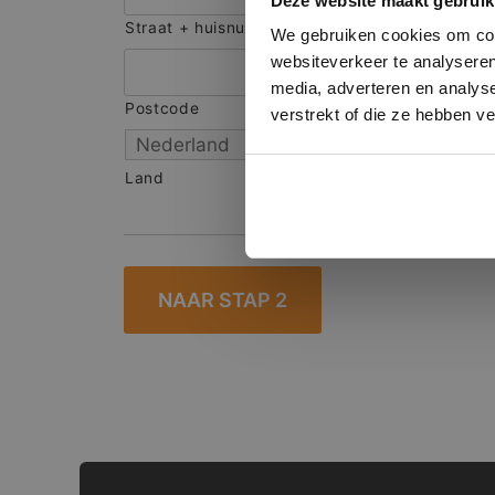
Deze website maakt gebruik
onze websit
Straat + huisnummer
We gebruiken cookies om cont
websiteverkeer te analyseren
media, adverteren en analys
Postcode
S
verstrekt of die ze hebben v
Land