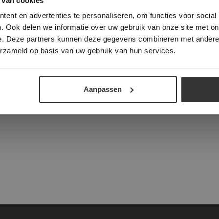
 van cookies
e geeft u toestemming voor alle cookies in overeenstemming met ons cookie
ent en advertenties te personaliseren, om functies voor social
verder
. Ook delen we informatie over uw gebruik van onze site met on
e. Deze partners kunnen deze gegevens combineren met andere i
ALLES ACCEPTEREN
ALLES AFWIJZEN
tad
erzameld op basis van uw gebruik van hun services.
DETAILS WEERGEVEN
Aanpassen