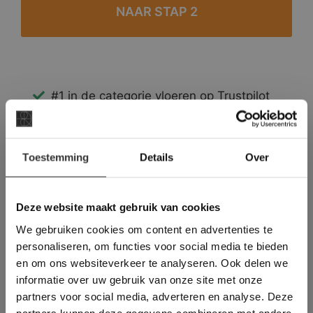
#1 in de categorie vloeren op Trustpilot
Binnen 24 uur een passende offerte
Legwerk vanuit het tegelzettersgilde
×
Meer dan 500 m2 showroom
Toestemming
Details
Over
Deze website maakt
Meer dan 500 m2 showtuin
gebruik van cookies.
This Cookie Banner was deleted and is no
Deze website maakt gebruik van cookies
longer working. Please contact the website
We gebruiken cookies om content en advertenties te
administrator.
Deze website gebruikt cookies om de
personaliseren, om functies voor social media te bieden
gebruikerservaring te verbeteren. Door
en om ons websiteverkeer te analyseren. Ook delen we
gebruik te maken van onze website geeft u
informatie over uw gebruik van onze site met onze
toestemming voor alle cookies in
partners voor social media, adverteren en analyse. Deze
overeenstemming met ons cookiebeleid.
Lees
verder
partners kunnen deze gegevens combineren met andere