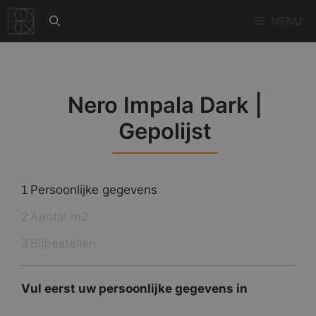
Ga
MENU
naar
de
inhoud
Nero Impala Dark |
Gepolijst
Persoonlijke gegevens
1
Aantal m2
2
Bijbestellen
3
Vul eerst uw persoonlijke gegevens in