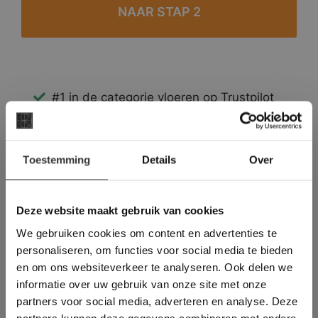
#1 in de categorie vloeren op Trustpilot
Binnen 24 uur een passende offerte
Legwerk vanuit het tegelzettersgilde
×
Meer dan 500 m2 showroom
Toestemming
Details
Over
Deze website maakt
Meer dan 500 m2 showtuin
gebruik van cookies.
This Cookie Banner was deleted and is no
Deze website maakt gebruik van cookies
longer working. Please contact the website
We gebruiken cookies om content en advertenties te
administrator.
Deze website gebruikt cookies om de
personaliseren, om functies voor social media te bieden
gebruikerservaring te verbeteren. Door
en om ons websiteverkeer te analyseren. Ook delen we
gebruik te maken van onze website geeft u
informatie over uw gebruik van onze site met onze
toestemming voor alle cookies in
partners voor social media, adverteren en analyse. Deze
overeenstemming met ons cookiebeleid.
Lees
verder
partners kunnen deze gegevens combineren met andere