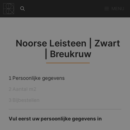
Ga
MENU
naar
de
inhoud
Noorse Leisteen | Zwart
| Breukruw
Persoonlijke gegevens
1
Aantal m2
2
Bijbestellen
3
Vul eerst uw persoonlijke gegevens in