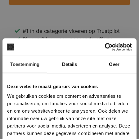
#1 in de categorie vloeren op Trustpilot
Binnen 24 uur een passende offerte
Legwerk vanuit het tegelzettersgilde
Meer dan 500 m2 showroom
×
Toestemming
Meer dan 500 m2 showtuin
Details
Over
Deze website maakt
gebruik van cookies.
This Cookie Banner was deleted and is no
Deze website maakt gebruik van cookies
longer working. Please contact the website
We gebruiken cookies om content en advertenties te
administrator.
Deze website gebruikt cookies om de
personaliseren, om functies voor social media te bieden
gebruikerservaring te verbeteren. Door
en om ons websiteverkeer te analyseren. Ook delen we
gebruik te maken van onze website geeft u
informatie over uw gebruik van onze site met onze
toestemming voor alle cookies in
partners voor social media, adverteren en analyse. Deze
overeenstemming met ons cookiebeleid.
Lees
verder
partners kunnen deze gegevens combineren met andere