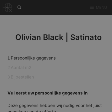
Ga
MENU
naar
de
inhoud
Olivian Black | Satinato
Persoonlijke gegevens
1
Aantal m2
2
Bijbestellen
3
Vul eerst uw persoonlijke gegevens in
Deze gegevens hebben wij nodig voor het juist
opmaken van de offerte.