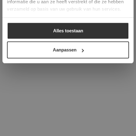
informatie die u aan ze heeft verstrekt of die ze hebben
ALLES ACCEPTEREN
verzameld op basis van uw gebruik van hun services.
ALLES AFWIJZEN
Alles toestaan
DETAILS WEERGEVEN
Aanpassen