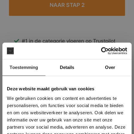
#1 in de categorie vloeren op Trustpilot
Binnen 24 uur een passende offerte
Legwerk vanuit het tegelzettersgilde
×
Meer dan 500 m2 showroom
Toestemming
Details
Over
Deze website maakt
Meer dan 500 m2 showtuin
gebruik van cookies.
This Cookie Banner was deleted and is no
Deze website maakt gebruik van cookies
longer working. Please contact the website
We gebruiken cookies om content en advertenties te
administrator.
Deze website gebruikt cookies om de
personaliseren, om functies voor social media te bieden
gebruikerservaring te verbeteren. Door
en om ons websiteverkeer te analyseren. Ook delen we
gebruik te maken van onze website geeft u
informatie over uw gebruik van onze site met onze
toestemming voor alle cookies in
partners voor social media, adverteren en analyse. Deze
overeenstemming met ons cookiebeleid.
Lees
verder
partners kunnen deze gegevens combineren met andere