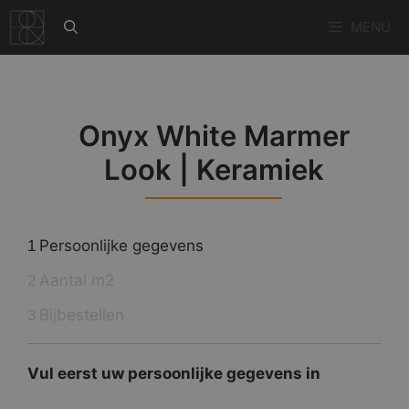
Ga
MENU
naar
de
inhoud
Onyx White Marmer
Look | Keramiek
Persoonlijke gegevens
1
Aantal m2
2
Bijbestellen
3
Vul eerst uw persoonlijke gegevens in