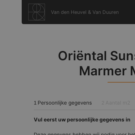
Ga
naar
Van den Heuvel & Van Duuren
de
inhoud
Oriëntal Sun
Marmer 
Persoonlijke gegevens
Aantal m2
1
2
Vul eerst uw persoonlijke gegevens in
Deze gegevens hebben wij nodig voor het