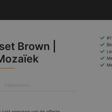
#1
set Brown |
Bi
Le
Mozaïek
Me
Me
Bijbestellen
3
 juist opmaken van de offerte.