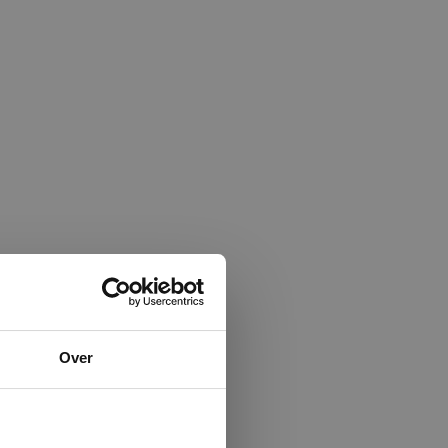
×
Over
ministrator.
e maken van
beleid.
Lees