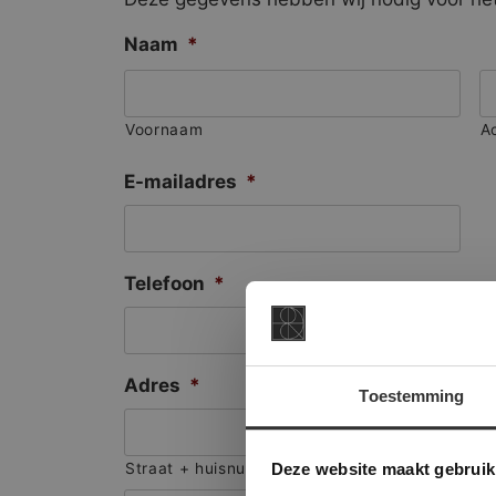
Naam
*
Voornaam
A
E-mailadres
*
Telefoon
*
Adres
*
Toestemming
This Cookie
Deze websi
Deze website maakt gebruik
Straat + huisnummer
onze websit