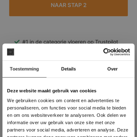
#1 in de categorie vloeren op Trustpilot
Binnen 24 uur een passende offerte
Legwerk vanuit het tegelzettersgilde
×
Meer dan 500 m2 showroom
Toestemming
Details
Over
Deze website maakt
Meer dan 500 m2 showtuin
gebruik van cookies.
This Cookie Banner was deleted and is no
Deze website maakt gebruik van cookies
longer working. Please contact the website
We gebruiken cookies om content en advertenties te
administrator.
Deze website gebruikt cookies om de
personaliseren, om functies voor social media te bieden
gebruikerservaring te verbeteren. Door
en om ons websiteverkeer te analyseren. Ook delen we
gebruik te maken van onze website geeft u
informatie over uw gebruik van onze site met onze
toestemming voor alle cookies in
partners voor social media, adverteren en analyse. Deze
overeenstemming met ons cookiebeleid.
Lees
verder
partners kunnen deze gegevens combineren met andere