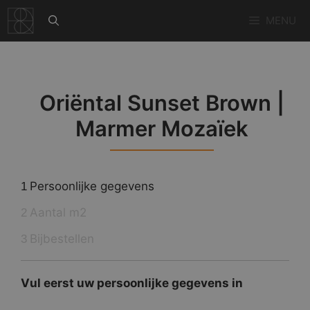
Ga
MENU
naar
de
inhoud
Oriëntal Sunset Brown |
Marmer Mozaïek
Persoonlijke gegevens
1
Aantal m2
2
Bijbestellen
3
Vul eerst uw persoonlijke gegevens in