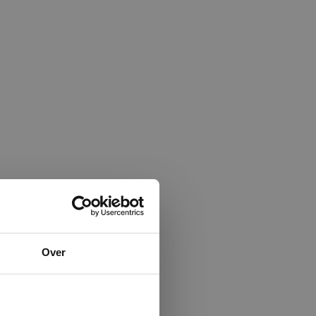
×
Over
ministrator.
e maken van
beleid.
Lees