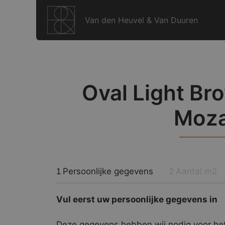
Ga
naar
Van den Heuvel & Van Duuren
de
inhoud
Oval Light Br
Moza
Persoonlijke gegevens
Aantal m2
1
2
Vul eerst uw persoonlijke gegevens in
Deze gegevens hebben wij nodig voor het