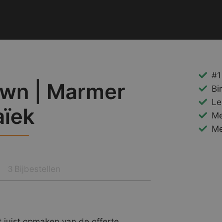
#1
own | Marmer
Bi
Le
ïek
Me
Me
Bijbestellen
3
 juist opmaken van de offerte.