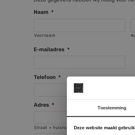
Naam
*
Voornaam
A
E-mailadres
*
Telefoon
*
Adres
*
Toestemming
This Cookie
Deze websi
Deze website maakt gebruik
Straat + huisnummer
onze websit