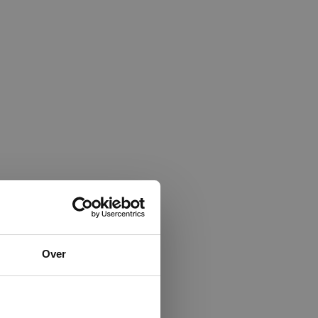
×
Over
ministrator.
e maken van
beleid.
Lees