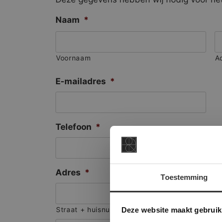
Naam
*
Voornaam
A
E-mailadres
*
Telefoon
*
Adres
*
Toestemming
This Cookie
Deze websi
Deze website maakt gebruik
Straat + huisnummer
onze websit