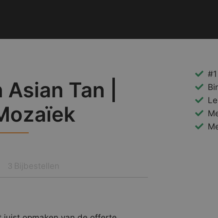
#1
 Asian Tan |
Bi
Le
Mozaïek
Me
Me
Bijbestellen
3
 juist opmaken van de offerte.