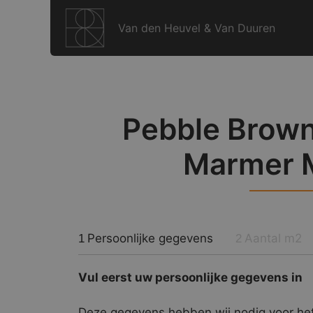
Ga
naar
Van den Heuvel & Van Duuren
de
inhoud
Pebble Brown
Marmer 
Persoonlijke gegevens
Aantal m2
1
2
Vul eerst uw persoonlijke gegevens in
Deze gegevens hebben wij nodig voor het