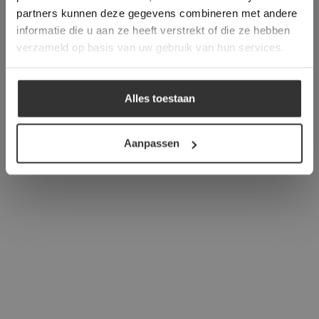
verder
partners kunnen deze gegevens combineren met andere
informatie die u aan ze heeft verstrekt of die ze hebben
ALLES ACCEPTEREN
verzameld op basis van uw gebruik van hun services.
ALLES AFWIJZEN
Alles toestaan
DETAILS WEERGEVEN
Aanpassen