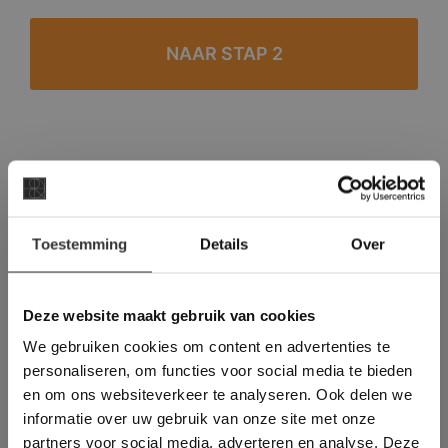
#1 in de categorie vloeren op Trustpilot
Binnen 24 uur een passende offerte
×
Legwerk vanuit het tegelzettersgilde
Toestemming
Details
Over
Deze website maakt
Meer dan 500 m2 showroom
gebruik van cookies.
Meer dan 500 m2 showtuin
This Cookie Banner was deleted and is no
Deze website maakt gebruik van cookies
longer working. Please contact the website
We gebruiken cookies om content en advertenties te
administrator.
Deze website gebruikt cookies om de
personaliseren, om functies voor social media te bieden
gebruikerservaring te verbeteren. Door
en om ons websiteverkeer te analyseren. Ook delen we
gebruik te maken van onze website geeft u
informatie over uw gebruik van onze site met onze
toestemming voor alle cookies in
partners voor social media, adverteren en analyse. Deze
overeenstemming met ons cookiebeleid.
Lees