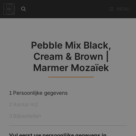
Ga
MENU
naar
de
inhoud
Pebble Mix Black,
Cream & Brown |
Marmer Mozaïek
Persoonlijke gegevens
1
Aantal m2
2
Bijbestellen
3
Vul eerst uw persoonlijke gegevens in