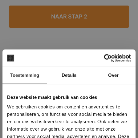
#1 in de categorie vloeren op Trustpilot
Binnen 24 uur een passende offerte
×
Legwerk vanuit het tegelzettersgilde
Toestemming
Details
Over
Deze website maakt
Meer dan 500 m2 showroom
gebruik van cookies.
Meer dan 500 m2 showtuin
This Cookie Banner was deleted and is no
Deze website maakt gebruik van cookies
longer working. Please contact the website
We gebruiken cookies om content en advertenties te
administrator.
Deze website gebruikt cookies om de
personaliseren, om functies voor social media te bieden
gebruikerservaring te verbeteren. Door
en om ons websiteverkeer te analyseren. Ook delen we
gebruik te maken van onze website geeft u
informatie over uw gebruik van onze site met onze
toestemming voor alle cookies in
partners voor social media, adverteren en analyse. Deze
overeenstemming met ons cookiebeleid.
Lees