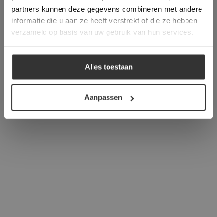
verder
partners kunnen deze gegevens combineren met andere
informatie die u aan ze heeft verstrekt of die ze hebben
ALLES ACCEPTEREN
verzameld op basis van uw gebruik van hun services.
ALLES AFWIJZEN
Alles toestaan
DETAILS WEERGEVEN
Aanpassen