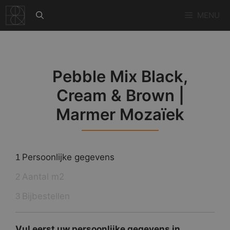
Ga
MENU
naar
de
inhoud
Pebble Mix Black,
Cream & Brown |
Marmer Mozaïek
Persoonlijke gegevens
1
Aantal m2
2
Bijbestellen
3
Vul eerst uw persoonlijke gegevens in