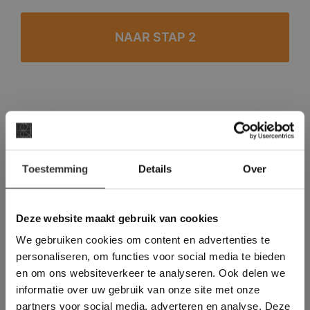
#1 in de categorie vloeren op Trustpilot
Binnen 24 uur een passende offerte
×
Legwerk vanuit het tegelzettersgilde
Toestemming
Details
Over
Deze website maakt
Meer dan 500 m2 showroom
gebruik van cookies.
Meer dan 500 m2 showtuin
This Cookie Banner was deleted and is no
Deze website maakt gebruik van cookies
longer working. Please contact the website
We gebruiken cookies om content en advertenties te
administrator.
Deze website gebruikt cookies om de
personaliseren, om functies voor social media te bieden
gebruikerservaring te verbeteren. Door
en om ons websiteverkeer te analyseren. Ook delen we
gebruik te maken van onze website geeft u
informatie over uw gebruik van onze site met onze
toestemming voor alle cookies in
partners voor social media, adverteren en analyse. Deze
overeenstemming met ons cookiebeleid.
Lees