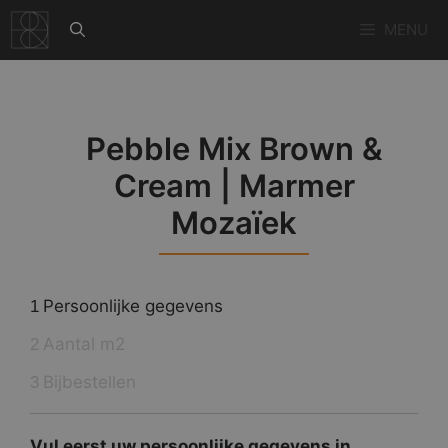
Ga
MENU
naar
de
inhoud
Pebble Mix Brown &
Cream | Marmer
Mozaïek
Persoonlijke gegevens
1
Aantal m2
2
Bijbestellen
3
Vul eerst uw persoonlijke gegevens in