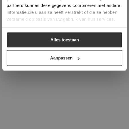
verder
partners kunnen deze gegevens combineren met andere
informatie die u aan ze heeft verstrekt of die ze hebben
ALLES ACCEPTEREN
verzameld op basis van uw gebruik van hun services.
ALLES AFWIJZEN
Alles toestaan
DETAILS WEERGEVEN
Aanpassen