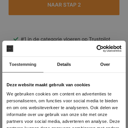
#1 in de categorie vloeren op Trustpilot
Binnen 24 uur een passende offerte
Legwerk vanuit het tegelzettersgilde
×
Meer dan 500 m2 showroom
Toestemming
Details
Over
Deze website maakt
Meer dan 500 m2 showtuin
gebruik van cookies.
This Cookie Banner was deleted and is no
Deze website maakt gebruik van cookies
longer working. Please contact the website
We gebruiken cookies om content en advertenties te
administrator.
Deze website gebruikt cookies om de
personaliseren, om functies voor social media te bieden
gebruikerservaring te verbeteren. Door
en om ons websiteverkeer te analyseren. Ook delen we
gebruik te maken van onze website geeft u
informatie over uw gebruik van onze site met onze
toestemming voor alle cookies in
partners voor social media, adverteren en analyse. Deze
overeenstemming met ons cookiebeleid.
Lees
verder
partners kunnen deze gegevens combineren met andere