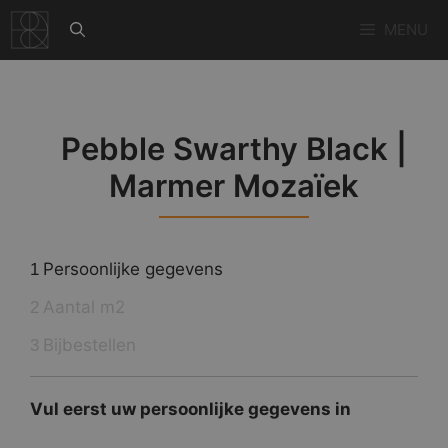
Ga
MENU
naar
de
inhoud
Pebble Swarthy Black |
Marmer Mozaïek
Persoonlijke gegevens
1
Aantal m2
2
Bijbestellen
3
Vul eerst uw persoonlijke gegevens in