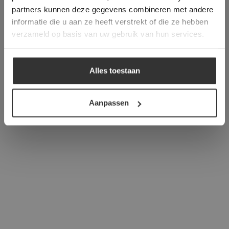
verder
partners kunnen deze gegevens combineren met andere
informatie die u aan ze heeft verstrekt of die ze hebben
ALLES ACCEPTEREN
verzameld op basis van uw gebruik van hun services.
ALLES AFWIJZEN
Alles toestaan
DETAILS WEERGEVEN
Aanpassen