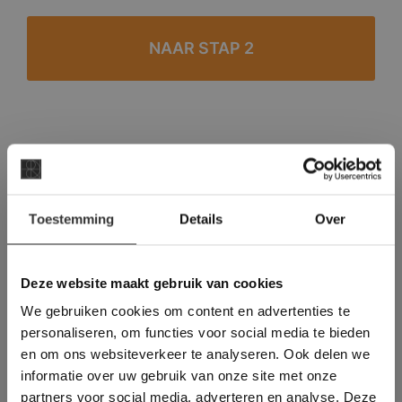
#1 in de categorie vloeren op Trustpilot
Binnen 24 uur een passende offerte
×
Legwerk vanuit het tegelzettersgilde
Toestemming
Details
Over
Deze website maakt
Meer dan 500 m2 showroom
gebruik van cookies.
Meer dan 500 m2 showtuin
This Cookie Banner was deleted and is no
Deze website maakt gebruik van cookies
longer working. Please contact the website
We gebruiken cookies om content en advertenties te
administrator.
Deze website gebruikt cookies om de
personaliseren, om functies voor social media te bieden
gebruikerservaring te verbeteren. Door
en om ons websiteverkeer te analyseren. Ook delen we
gebruik te maken van onze website geeft u
informatie over uw gebruik van onze site met onze
toestemming voor alle cookies in
partners voor social media, adverteren en analyse. Deze
overeenstemming met ons cookiebeleid.
Lees