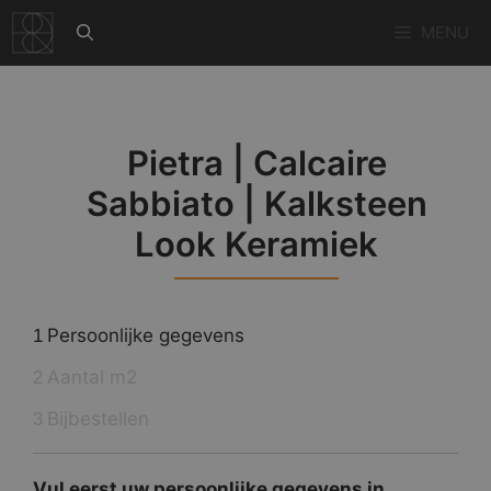
Ga
MENU
naar
de
inhoud
Pietra | Calcaire
Sabbiato | Kalksteen
Look Keramiek
Persoonlijke gegevens
1
Aantal m2
2
Bijbestellen
3
Vul eerst uw persoonlijke gegevens in