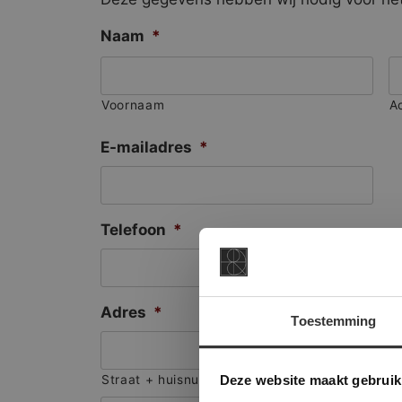
Naam
*
Voornaam
A
E-mailadres
*
Telefoon
*
Adres
*
Toestemming
This Cookie
Deze websi
Deze website maakt gebruik
Straat + huisnummer
onze websit