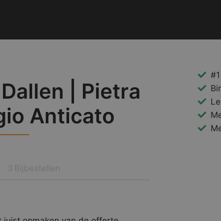
#1
allen | Pietra
Bi
Le
gio Anticato
Me
Me
Bijbestellen
3
 juist opmaken van de offerte.