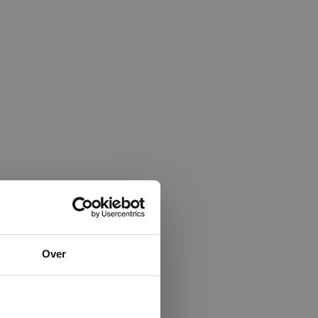
×
Over
ministrator.
e maken van
beleid.
Lees