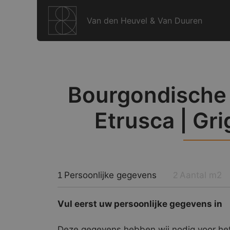
Ga
naar
Van den Heuvel & Van Duuren
de
inhoud
Bourgondische D
Etrusca | Gri
Persoonlijke gegevens
Aantal m2
1
2
Vul eerst uw persoonlijke gegevens in
Deze gegevens hebben wij nodig voor het