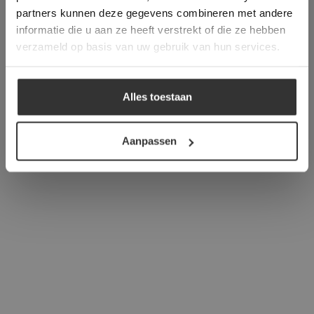
verder
partners kunnen deze gegevens combineren met andere
informatie die u aan ze heeft verstrekt of die ze hebben
ALLES ACCEPTEREN
verzameld op basis van uw gebruik van hun services.
ALLES AFWIJZEN
Alles toestaan
DETAILS WEERGEVEN
Aanpassen