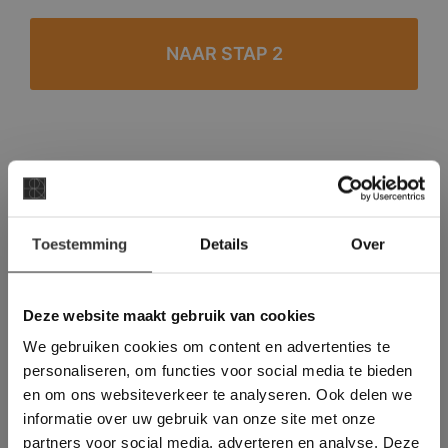
#1 in de categorie vloeren op Trustpilot
Binnen 24 uur een passende offerte
×
Legwerk vanuit het tegelzettersgilde
Toestemming
Details
Over
Deze website maakt
Meer dan 500 m2 showroom
gebruik van cookies.
Meer dan 500 m2 showtuin
This Cookie Banner was deleted and is no
Deze website maakt gebruik van cookies
longer working. Please contact the website
We gebruiken cookies om content en advertenties te
administrator.
Deze website gebruikt cookies om de
personaliseren, om functies voor social media te bieden
gebruikerservaring te verbeteren. Door
en om ons websiteverkeer te analyseren. Ook delen we
gebruik te maken van onze website geeft u
informatie over uw gebruik van onze site met onze
toestemming voor alle cookies in
partners voor social media, adverteren en analyse. Deze
overeenstemming met ons cookiebeleid.
Lees