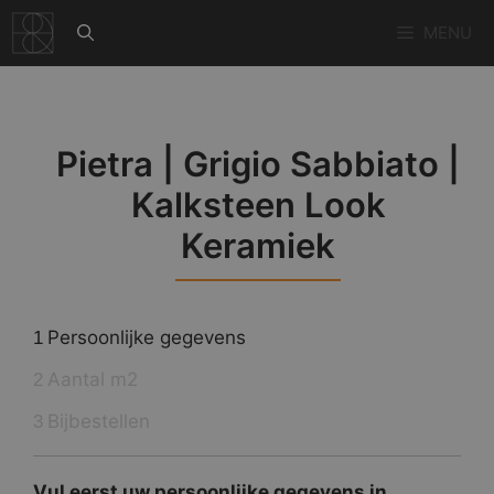
Ga
MENU
naar
de
inhoud
Pietra | Grigio Sabbiato |
Kalksteen Look
Keramiek
Persoonlijke gegevens
1
Aantal m2
2
Bijbestellen
3
Vul eerst uw persoonlijke gegevens in