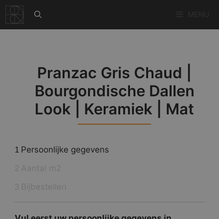
Ga
MENU
naar
de
inhoud
Pranzac Gris Chaud |
Bourgondische Dallen
Look | Keramiek | Mat
Persoonlijke gegevens
1
Aantal m2
2
Bijbestellen
3
Vul eerst uw persoonlijke gegevens in