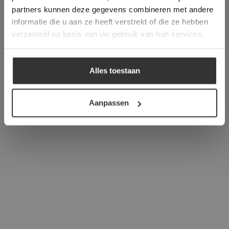
verder
partners kunnen deze gegevens combineren met andere
informatie die u aan ze heeft verstrekt of die ze hebben
ALLES ACCEPTEREN
verzameld op basis van uw gebruik van hun services.
ALLES AFWIJZEN
Alles toestaan
DETAILS WEERGEVEN
Aanpassen