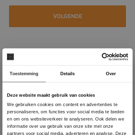
#1 in de categorie vloeren op Trustpilot
Binnen 24 uur een passende offerte
×
Legwerk vanuit het tegelzettersgilde
Toestemming
Details
Over
Deze website maakt
Meer dan 500 m2 showroom
gebruik van cookies.
Meer dan 500 m2 showtuin
This Cookie Banner was deleted and is no
Deze website maakt gebruik van cookies
longer working. Please contact the website
We gebruiken cookies om content en advertenties te
administrator.
Deze website gebruikt cookies om de
personaliseren, om functies voor social media te bieden
gebruikerservaring te verbeteren. Door
en om ons websiteverkeer te analyseren. Ook delen we
gebruik te maken van onze website geeft u
informatie over uw gebruik van onze site met onze
toestemming voor alle cookies in
partners voor social media, adverteren en analyse. Deze
overeenstemming met ons cookiebeleid.
Lees