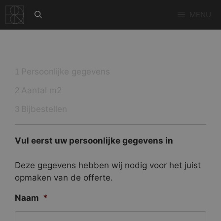
Ga
MENU
naar
de
inhoud
Persoonlijke gegevens
1
Aantal m2
2
Bijbestellen
3
Vul eerst uw persoonlijke gegevens in
Deze gegevens hebben wij nodig voor het juist
opmaken van de offerte.
Naam
*