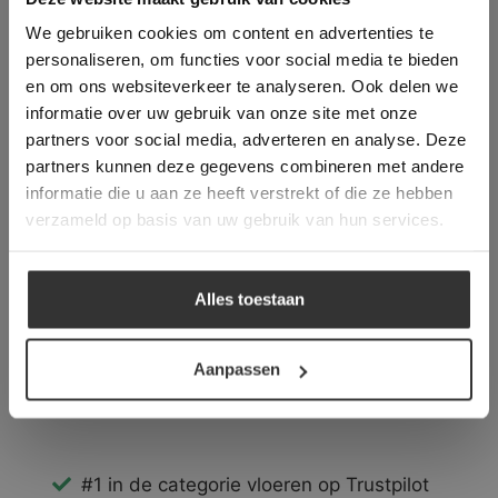
longer working. Please contact the website
We gebruiken cookies om content en advertenties te
administrator.
Deze website gebruikt cookies om de
personaliseren, om functies voor social media te bieden
Postcode
gebruikerservaring te verbeteren. Door
en om ons websiteverkeer te analyseren. Ook delen we
gebruik te maken van onze website geeft u
informatie over uw gebruik van onze site met onze
toestemming voor alle cookies in
partners voor social media, adverteren en analyse. Deze
overeenstemming met ons cookiebeleid.
Lees
verder
Stad
partners kunnen deze gegevens combineren met andere
informatie die u aan ze heeft verstrekt of die ze hebben
ALLES ACCEPTEREN
verzameld op basis van uw gebruik van hun services.
Land
ALLES AFWIJZEN
Alles toestaan
DETAILS WEERGEVEN
Aanpassen
#1 in de categorie vloeren op Trustpilot