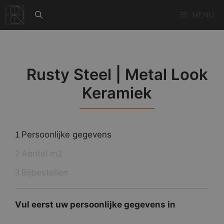
Ga
MENU
naar
de
inhoud
Rusty Steel | Metal Look
Keramiek
Persoonlijke gegevens
1
Aantal m2
2
Bijbestellen
3
Vul eerst uw persoonlijke gegevens in