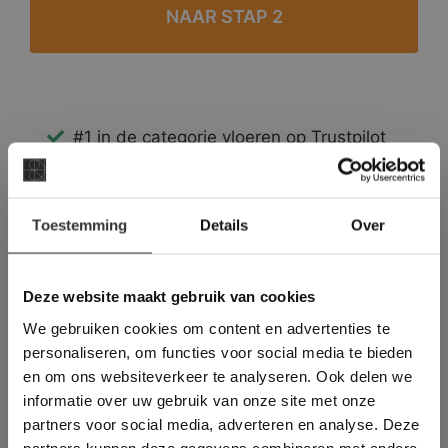
#1 in de categorie vloeren op Trustpilot
Binnen 24 uur een passende offerte
Legwerk vanuit het tegelzettersgilde
×
Meer dan 500 m2 showroom
Toestemming
Details
Over
Deze website maakt
Meer dan 500 m2 showtuin
gebruik van cookies.
This Cookie Banner was deleted and is no
Deze website maakt gebruik van cookies
longer working. Please contact the website
We gebruiken cookies om content en advertenties te
administrator.
Deze website gebruikt cookies om de
personaliseren, om functies voor social media te bieden
gebruikerservaring te verbeteren. Door
en om ons websiteverkeer te analyseren. Ook delen we
gebruik te maken van onze website geeft u
informatie over uw gebruik van onze site met onze
toestemming voor alle cookies in
partners voor social media, adverteren en analyse. Deze
overeenstemming met ons cookiebeleid.
Lees
verder
partners kunnen deze gegevens combineren met andere