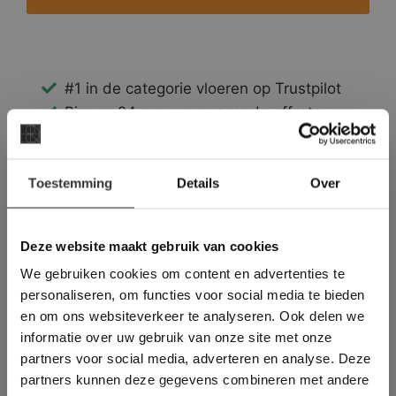
#1 in de categorie vloeren op Trustpilot
Binnen 24 uur een passende offerte
Legwerk vanuit het tegelzettersgilde
Meer dan 500 m2 showroom
×
Toestemming
Meer dan 500 m2 showtuin
Details
Over
Deze website maakt
gebruik van cookies.
This Cookie Banner was deleted and is no
Deze website maakt gebruik van cookies
longer working. Please contact the website
We gebruiken cookies om content en advertenties te
administrator.
Deze website gebruikt cookies om de
personaliseren, om functies voor social media te bieden
gebruikerservaring te verbeteren. Door
en om ons websiteverkeer te analyseren. Ook delen we
gebruik te maken van onze website geeft u
informatie over uw gebruik van onze site met onze
toestemming voor alle cookies in
partners voor social media, adverteren en analyse. Deze
overeenstemming met ons cookiebeleid.
Lees
verder
partners kunnen deze gegevens combineren met andere