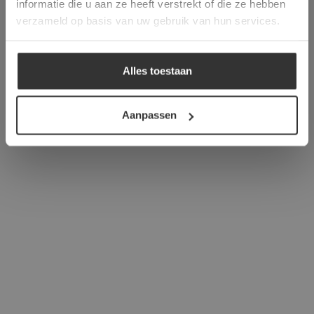
informatie die u aan ze heeft verstrekt of die ze hebben
ALLES ACCEPTEREN
verzameld op basis van uw gebruik van hun services.
ALLES AFWIJZEN
Alles toestaan
DETAILS WEERGEVEN
Aanpassen