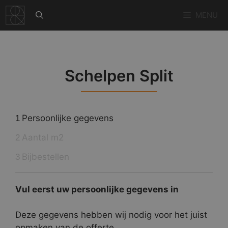
Ga
MENU
naar
de
inhoud
Schelpen Split
Persoonlijke gegevens
1
Aantal m2
2
Bijbestellen
3
Vul eerst uw persoonlijke gegevens in
Deze gegevens hebben wij nodig voor het juist
opmaken van de offerte.