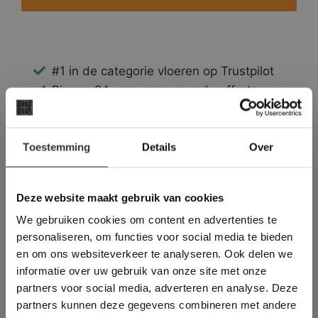
#1 in de categorie vloeren op Trustpilot
Binnen 24 uur een passende offerte
Legwerk vanuit het tegelzettersgilde
Meer dan 500 m2 showroom
×
Toestemming
Meer dan 500 m2 showtuin
Details
Over
Deze website maakt
gebruik van cookies.
This Cookie Banner was deleted and is no
Deze website maakt gebruik van cookies
longer working. Please contact the website
We gebruiken cookies om content en advertenties te
administrator.
Deze website gebruikt cookies om de
personaliseren, om functies voor social media te bieden
gebruikerservaring te verbeteren. Door
en om ons websiteverkeer te analyseren. Ook delen we
gebruik te maken van onze website geeft u
informatie over uw gebruik van onze site met onze
toestemming voor alle cookies in
partners voor social media, adverteren en analyse. Deze
overeenstemming met ons cookiebeleid.
Lees
verder
partners kunnen deze gegevens combineren met andere