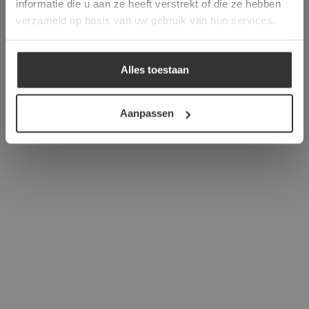
informatie die u aan ze heeft verstrekt of die ze hebben
ALLES ACCEPTEREN
verzameld op basis van uw gebruik van hun services.
ALLES AFWIJZEN
Alles toestaan
DETAILS WEERGEVEN
Aanpassen