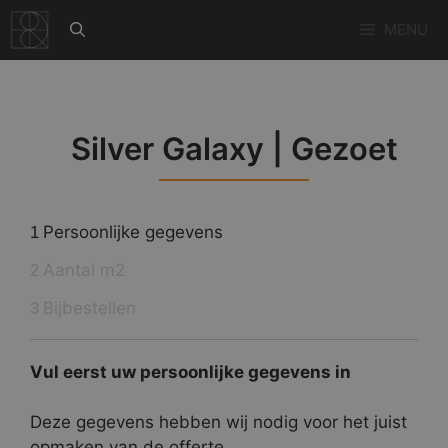
Ga
MENU
naar
de
inhoud
Silver Galaxy | Gezoet
Persoonlijke gegevens
1
Aantal m2
2
Bijbestellen
3
Vul eerst uw persoonlijke gegevens in
Deze gegevens hebben wij nodig voor het juist
opmaken van de offerte.