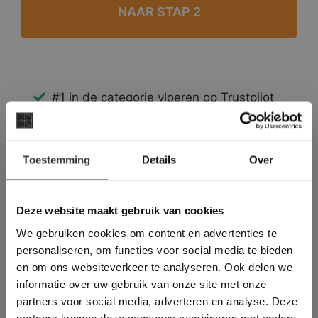
#1 in de categorie vloeren op Trustpilot
Binnen 24 uur een passende offerte
Legwerk vanuit het tegelzettersgilde
×
Meer dan 500 m2 showroom
Toestemming
Details
Over
Deze website maakt
Meer dan 500 m2 showtuin
gebruik van cookies.
This Cookie Banner was deleted and is no
Deze website maakt gebruik van cookies
longer working. Please contact the website
We gebruiken cookies om content en advertenties te
administrator.
Deze website gebruikt cookies om de
personaliseren, om functies voor social media te bieden
gebruikerservaring te verbeteren. Door
en om ons websiteverkeer te analyseren. Ook delen we
gebruik te maken van onze website geeft u
informatie over uw gebruik van onze site met onze
toestemming voor alle cookies in
partners voor social media, adverteren en analyse. Deze
overeenstemming met ons cookiebeleid.
Lees
verder
partners kunnen deze gegevens combineren met andere