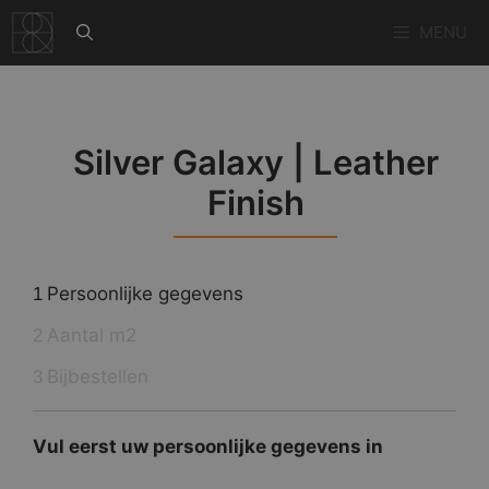
Ga
MENU
naar
de
inhoud
Silver Galaxy | Leather
Finish
Persoonlijke gegevens
1
Aantal m2
2
Bijbestellen
3
Vul eerst uw persoonlijke gegevens in