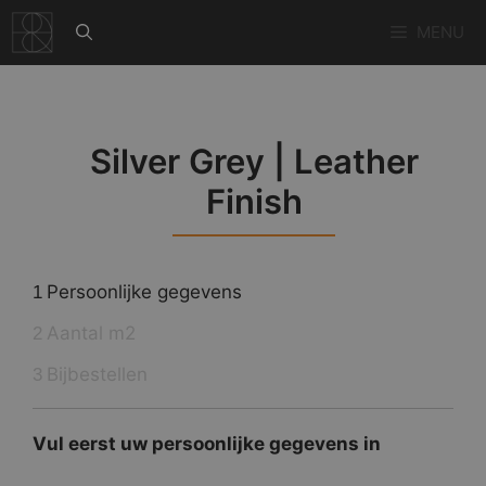
Ga
MENU
naar
de
inhoud
Silver Grey | Leather
Finish
Persoonlijke gegevens
1
Aantal m2
2
Bijbestellen
3
Vul eerst uw persoonlijke gegevens in