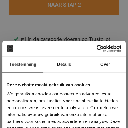
#1 in de categorie vloeren op Trustpilot
Binnen 24 uur een passende offerte
Legwerk vanuit het tegelzettersgilde
×
Meer dan 500 m2 showroom
Toestemming
Details
Over
Deze website maakt
Meer dan 500 m2 showtuin
gebruik van cookies.
This Cookie Banner was deleted and is no
Deze website maakt gebruik van cookies
longer working. Please contact the website
We gebruiken cookies om content en advertenties te
administrator.
Deze website gebruikt cookies om de
personaliseren, om functies voor social media te bieden
gebruikerservaring te verbeteren. Door
en om ons websiteverkeer te analyseren. Ook delen we
gebruik te maken van onze website geeft u
informatie over uw gebruik van onze site met onze
toestemming voor alle cookies in
partners voor social media, adverteren en analyse. Deze
overeenstemming met ons cookiebeleid.
Lees
verder
partners kunnen deze gegevens combineren met andere