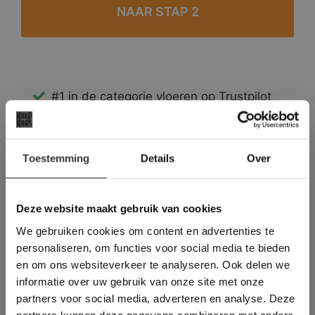
#1 in de categorie vloeren op Trustpilot
Binnen 24 uur een passende offerte
Legwerk vanuit het tegelzettersgilde
×
Meer dan 500 m2 showroom
Toestemming
Details
Over
Deze website maakt
Meer dan 500 m2 showtuin
gebruik van cookies.
This Cookie Banner was deleted and is no
Deze website maakt gebruik van cookies
longer working. Please contact the website
We gebruiken cookies om content en advertenties te
administrator.
Deze website gebruikt cookies om de
personaliseren, om functies voor social media te bieden
gebruikerservaring te verbeteren. Door
en om ons websiteverkeer te analyseren. Ook delen we
gebruik te maken van onze website geeft u
informatie over uw gebruik van onze site met onze
toestemming voor alle cookies in
partners voor social media, adverteren en analyse. Deze
overeenstemming met ons cookiebeleid.
Lees
verder
partners kunnen deze gegevens combineren met andere