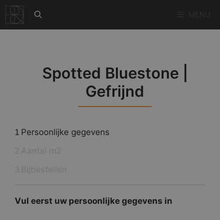
Ga
MENU
naar
de
inhoud
Spotted Bluestone |
Gefrijnd
Persoonlijke gegevens
1
Aantal m2
2
Bijbestellen
3
Vul eerst uw persoonlijke gegevens in