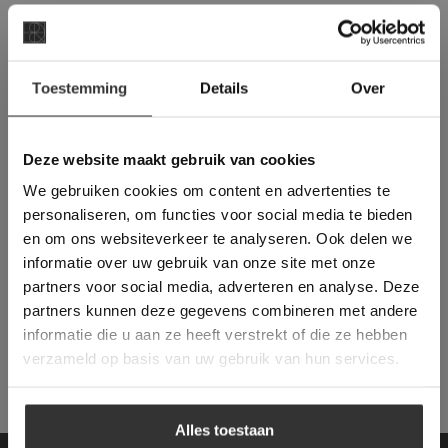
×
Toestemming
Details
Over
Deze website maakt
gebruik van cookies.
This Cookie Banner was deleted and is no
Deze website maakt gebruik van cookies
longer working. Please contact the website
We gebruiken cookies om content en advertenties te
administrator.
Deze website gebruikt cookies om de
personaliseren, om functies voor social media te bieden
gebruikerservaring te verbeteren. Door
en om ons websiteverkeer te analyseren. Ook delen we
gebruik te maken van onze website geeft u
informatie over uw gebruik van onze site met onze
toestemming voor alle cookies in
partners voor social media, adverteren en analyse. Deze
overeenstemming met ons cookiebeleid.
Lees
verder
partners kunnen deze gegevens combineren met andere
informatie die u aan ze heeft verstrekt of die ze hebben
ALLES ACCEPTEREN
verzameld op basis van uw gebruik van hun services.
ALLES AFWIJZEN
Alles toestaan