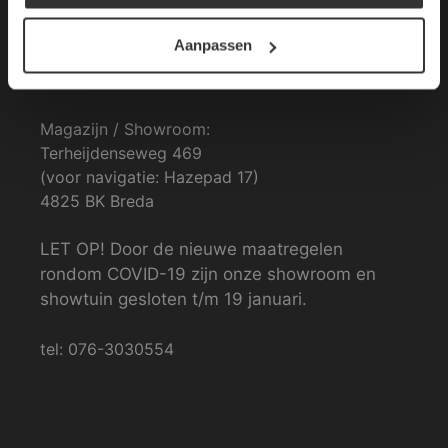
DETAILS WEERGEVEN
Contactgegevens
Aanpassen
Van den Heuvel & Van Duuren
Magazijn / Showroom:
Terheijdenseweg 469
(voor navigatie: Hazepad 17)
4825 BK Breda
LET OP! Door de nieuwe maatregelen
rondom COVID-19 zijn onze showroom en
showtuin gesloten t/m 19 januari.
tel: 076-3030554