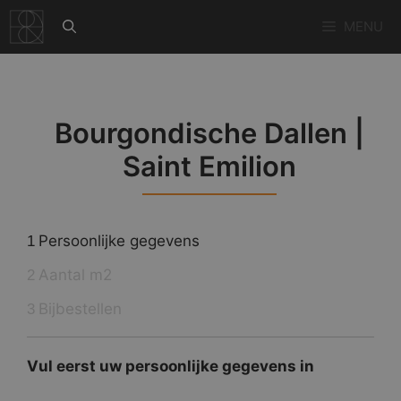
Ga
MENU
naar
de
inhoud
Bourgondische Dallen |
Saint Emilion
Persoonlijke gegevens
1
Aantal m2
2
Bijbestellen
3
Vul eerst uw persoonlijke gegevens in