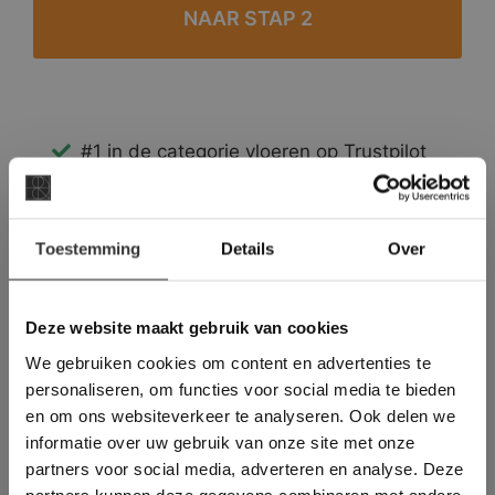
#1 in de categorie vloeren op Trustpilot
Binnen 24 uur een passende offerte
Legwerk vanuit het tegelzettersgilde
×
Meer dan 500 m2 showroom
Toestemming
Details
Over
Deze website maakt
Meer dan 500 m2 showtuin
gebruik van cookies.
This Cookie Banner was deleted and is no
Deze website maakt gebruik van cookies
longer working. Please contact the website
We gebruiken cookies om content en advertenties te
administrator.
Deze website gebruikt cookies om de
personaliseren, om functies voor social media te bieden
gebruikerservaring te verbeteren. Door
en om ons websiteverkeer te analyseren. Ook delen we
gebruik te maken van onze website geeft u
informatie over uw gebruik van onze site met onze
toestemming voor alle cookies in
partners voor social media, adverteren en analyse. Deze
overeenstemming met ons cookiebeleid.
Lees
verder
partners kunnen deze gegevens combineren met andere