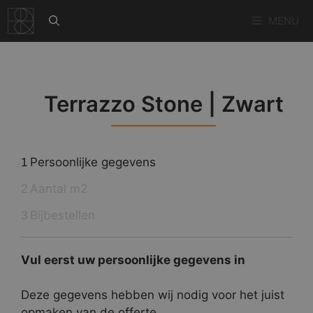
Ga
MENU
naar
de
inhoud
Terrazzo Stone | Zwart
Persoonlijke gegevens
1
Aantal m2
2
Bijbestellen
3
Vul eerst uw persoonlijke gegevens in
Deze gegevens hebben wij nodig voor het juist
opmaken van de offerte.