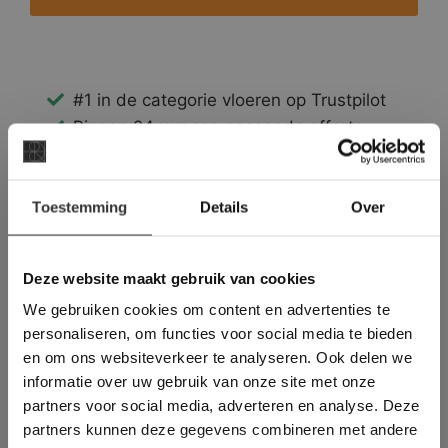
#1 in de categorie vloeren op Trustpilot
Binnen 24 uur een passende offerte
Legwerk vanuit het tegelzettersgilde
Meer dan 500 m2 showroom
×
Toestemming
Meer dan 500 m2 showtuin
Details
Over
Deze website maakt
gebruik van cookies.
This Cookie Banner was deleted and is no
Deze website maakt gebruik van cookies
longer working. Please contact the website
We gebruiken cookies om content en advertenties te
administrator.
Deze website gebruikt cookies om de
personaliseren, om functies voor social media te bieden
gebruikerservaring te verbeteren. Door
en om ons websiteverkeer te analyseren. Ook delen we
gebruik te maken van onze website geeft u
informatie over uw gebruik van onze site met onze
toestemming voor alle cookies in
partners voor social media, adverteren en analyse. Deze
overeenstemming met ons cookiebeleid.
Lees
verder
partners kunnen deze gegevens combineren met andere