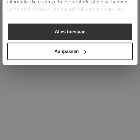
informatie die u aan ze heeft verstrekt of die ze hebben
ALLES ACCEPTEREN
verzameld op basis van uw gebruik van hun services.
ALLES AFWIJZEN
Alles toestaan
DETAILS WEERGEVEN
Aanpassen