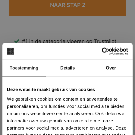
#1 in de categorie vloeren op Trustpilot
Binnen 24 uur een passende offerte
Legwerk vanuit het tegelzettersgilde
×
Meer dan 500 m2 showroom
Toestemming
Details
Over
Deze website maakt
Meer dan 500 m2 showtuin
gebruik van cookies.
This Cookie Banner was deleted and is no
Deze website maakt gebruik van cookies
longer working. Please contact the website
We gebruiken cookies om content en advertenties te
administrator.
Deze website gebruikt cookies om de
personaliseren, om functies voor social media te bieden
gebruikerservaring te verbeteren. Door
en om ons websiteverkeer te analyseren. Ook delen we
gebruik te maken van onze website geeft u
informatie over uw gebruik van onze site met onze
toestemming voor alle cookies in
partners voor social media, adverteren en analyse. Deze
overeenstemming met ons cookiebeleid.
Lees
verder
partners kunnen deze gegevens combineren met andere