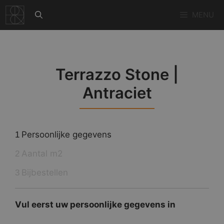
Ga
MENU
naar
de
inhoud
Terrazzo Stone |
Antraciet
Persoonlijke gegevens
1
Aantal m2
2
Bijbestellen
3
Vul eerst uw persoonlijke gegevens in