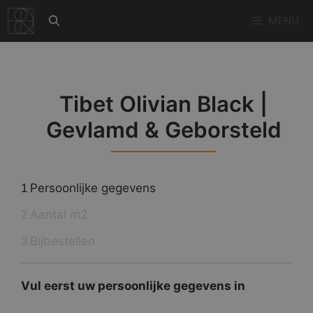
Ga
MENU
naar
de
inhoud
Tibet Olivian Black |
Gevlamd & Geborsteld
Persoonlijke gegevens
1
Aantal m2
2
Bijbestellen
3
Vul eerst uw persoonlijke gegevens in