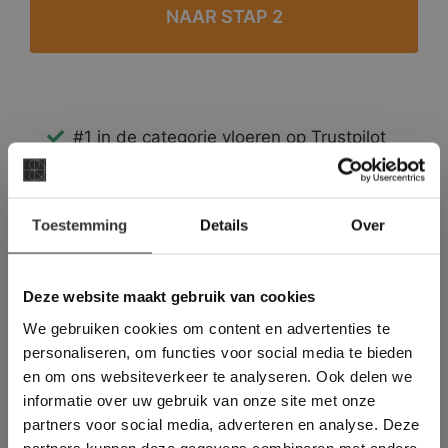
#1 in de categorie vloeren op Trustpilot
Binnen 24 uur een passende offerte
Legwerk vanuit het tegelzettersgilde
×
Meer dan 500 m2 showroom
Toestemming
Details
Over
Deze website maakt
Meer dan 500 m2 showtuin
gebruik van cookies.
This Cookie Banner was deleted and is no
Deze website maakt gebruik van cookies
longer working. Please contact the website
We gebruiken cookies om content en advertenties te
administrator.
Deze website gebruikt cookies om de
personaliseren, om functies voor social media te bieden
gebruikerservaring te verbeteren. Door
en om ons websiteverkeer te analyseren. Ook delen we
gebruik te maken van onze website geeft u
informatie over uw gebruik van onze site met onze
toestemming voor alle cookies in
partners voor social media, adverteren en analyse. Deze
overeenstemming met ons cookiebeleid.
Lees
verder
partners kunnen deze gegevens combineren met andere