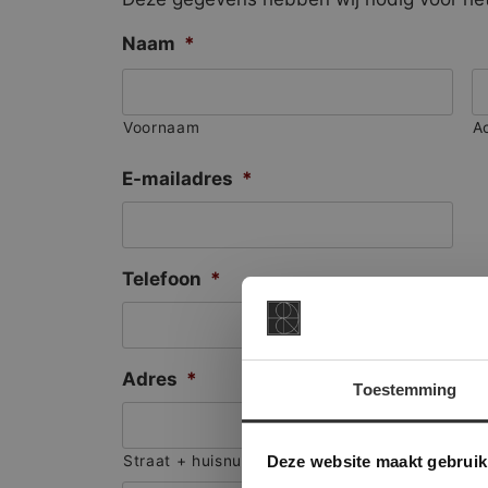
Naam
*
Voornaam
A
E-mailadres
*
Telefoon
*
Adres
*
Toestemming
This Cookie
Deze websi
Deze website maakt gebruik
Straat + huisnummer
onze websit