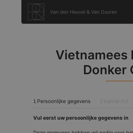
Ga
naar
Van den Heuvel & Van Duuren
de
inhoud
Vietnamees 
Donker 
Persoonlijke gegevens
Aantal m2
1
2
Vul eerst uw persoonlijke gegevens in
Deze gegevens hebben wij nodig voor het