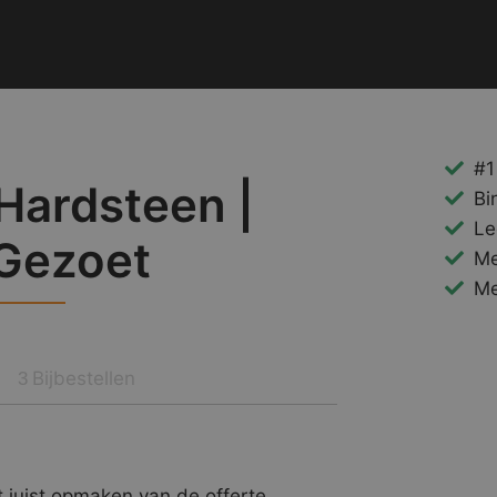
#1
Hardsteen |
Bi
Le
Gezoet
Me
Me
Bijbestellen
3
 juist opmaken van de offerte.