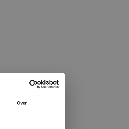
×
Over
ministrator.
e maken van
beleid.
Lees