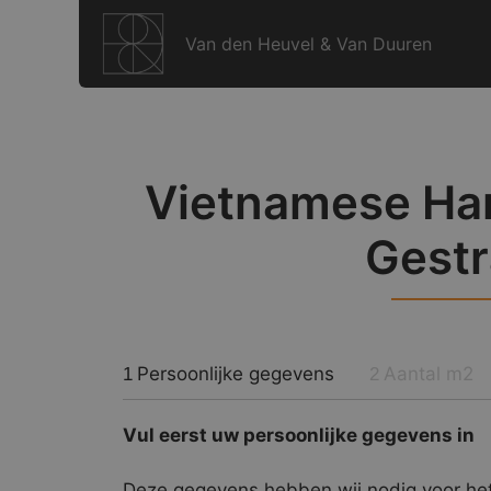
Ga
naar
Van den Heuvel & Van Duuren
de
inhoud
Vietnamese Har
Gestr
Persoonlijke gegevens
Aantal m2
1
2
Vul eerst uw persoonlijke gegevens in
Deze gegevens hebben wij nodig voor het