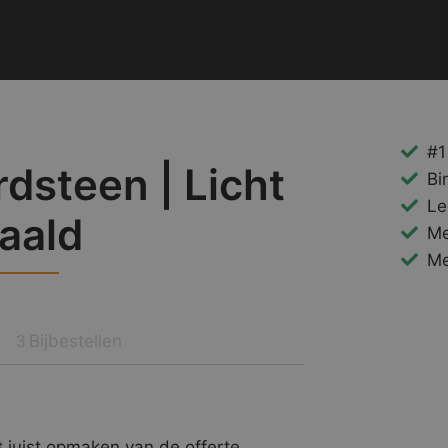
#1
dsteen | Licht
Bi
Le
aald
Me
Me
Bijbestellen
3
 juist opmaken van de offerte.