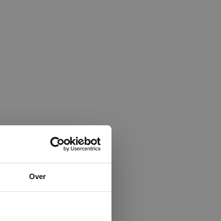
×
Over
ministrator.
e maken van
beleid.
Lees