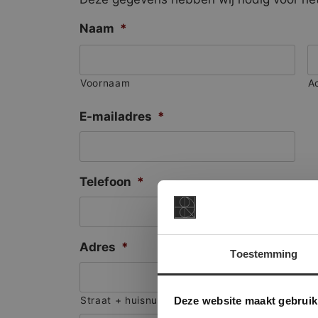
Naam
*
Voornaam
A
E-mailadres
*
Telefoon
*
Adres
*
Toestemming
This Cookie
Deze websi
Deze website maakt gebruik
Straat + huisnummer
onze websit