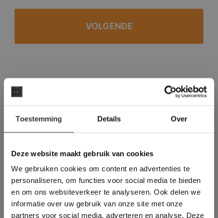
#1 in de categorie vloeren op Trustpilot
Binnen 24 uur een passende offerte
×
Legwerk vanuit het tegelzettersgilde
Toestemming
Details
Over
Deze website maakt
Meer dan 500 m2 showroom
gebruik van cookies.
Meer dan 500 m2 showtuin
This Cookie Banner was deleted and is no
Deze website maakt gebruik van cookies
longer working. Please contact the website
We gebruiken cookies om content en advertenties te
administrator.
Deze website gebruikt cookies om de
personaliseren, om functies voor social media te bieden
gebruikerservaring te verbeteren. Door
en om ons websiteverkeer te analyseren. Ook delen we
gebruik te maken van onze website geeft u
informatie over uw gebruik van onze site met onze
toestemming voor alle cookies in
partners voor social media, adverteren en analyse. Deze
overeenstemming met ons cookiebeleid.
Lees