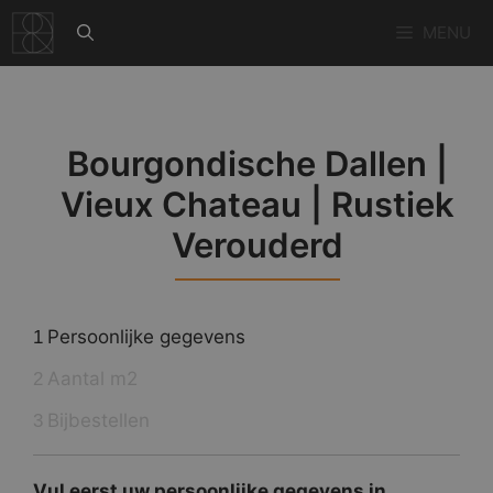
Ga
MENU
naar
de
inhoud
Bourgondische Dallen |
Vieux Chateau | Rustiek
Verouderd
Persoonlijke gegevens
1
Aantal m2
2
Bijbestellen
3
Vul eerst uw persoonlijke gegevens in