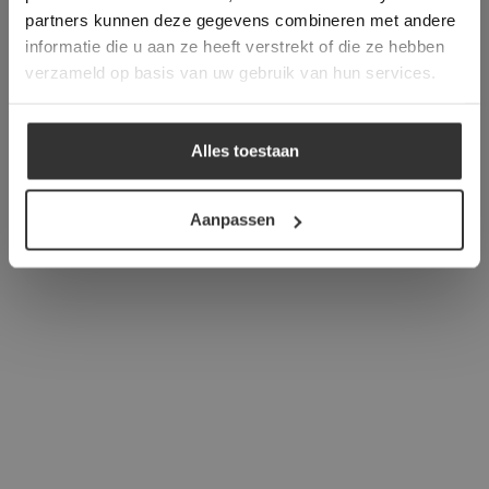
verder
partners kunnen deze gegevens combineren met andere
informatie die u aan ze heeft verstrekt of die ze hebben
ALLES ACCEPTEREN
verzameld op basis van uw gebruik van hun services.
ALLES AFWIJZEN
Alles toestaan
DETAILS WEERGEVEN
Aanpassen