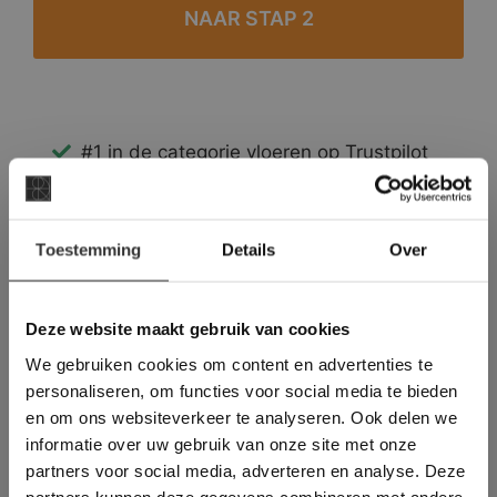
#1 in de categorie vloeren op Trustpilot
Binnen 24 uur een passende offerte
Legwerk vanuit het tegelzettersgilde
×
Meer dan 500 m2 showroom
Toestemming
Details
Over
Deze website maakt
Meer dan 500 m2 showtuin
gebruik van cookies.
This Cookie Banner was deleted and is no
Deze website maakt gebruik van cookies
longer working. Please contact the website
We gebruiken cookies om content en advertenties te
administrator.
Deze website gebruikt cookies om de
personaliseren, om functies voor social media te bieden
gebruikerservaring te verbeteren. Door
en om ons websiteverkeer te analyseren. Ook delen we
gebruik te maken van onze website geeft u
informatie over uw gebruik van onze site met onze
toestemming voor alle cookies in
partners voor social media, adverteren en analyse. Deze
overeenstemming met ons cookiebeleid.
Lees
verder
partners kunnen deze gegevens combineren met andere