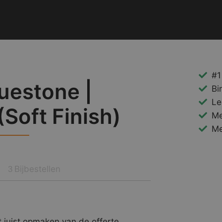
#1
uestone |
Bi
Le
Soft Finish)
Me
Me
Bijbestellen
3
 juist opmaken van de offerte.