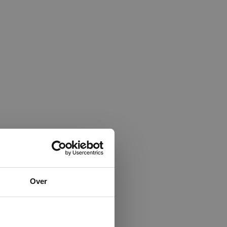
×
Over
ministrator.
e maken van
beleid.
Lees