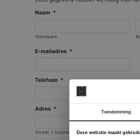
Naam
*
Voornaam
A
E-mailadres
*
Telefoon
*
Adres
*
Toestemming
This Cookie
Deze websi
Deze website maakt gebruik
Straat + huisnummer
onze websit