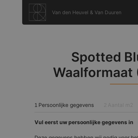
Ga
naar
Van den Heuvel & Van Duuren
de
inhoud
Spotted Bl
Waalformaat (
Persoonlijke gegevens
Aantal m2
1
2
Vul eerst uw persoonlijke gegevens in
Deze gegevens hebben wij nodig voor het