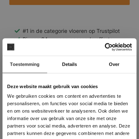
#1 in de categorie vloeren op Trustpilot
Binnen 24 uur een passende offerte
Legwerk vanuit het tegelzettersgilde
Meer dan 500 m2 showroom
×
Toestemming
Meer dan 500 m2 showtuin
Details
Over
Deze website maakt
gebruik van cookies.
This Cookie Banner was deleted and is no
Deze website maakt gebruik van cookies
longer working. Please contact the website
We gebruiken cookies om content en advertenties te
administrator.
Deze website gebruikt cookies om de
personaliseren, om functies voor social media te bieden
gebruikerservaring te verbeteren. Door
en om ons websiteverkeer te analyseren. Ook delen we
gebruik te maken van onze website geeft u
informatie over uw gebruik van onze site met onze
toestemming voor alle cookies in
partners voor social media, adverteren en analyse. Deze
overeenstemming met ons cookiebeleid.
Lees
verder
partners kunnen deze gegevens combineren met andere