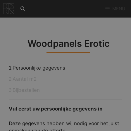
Ga
MENU
naar
de
inhoud
Woodpanels Erotic
Persoonlijke gegevens
1
Aantal m2
2
Bijbestellen
3
Vul eerst uw persoonlijke gegevens in
Deze gegevens hebben wij nodig voor het juist
opmaken van de offerte.