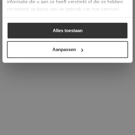
informatie die u aan ze heeft verstrekt of die ze hebben
ALLES ACCEPTEREN
verzameld op basis van uw gebruik van hun services.
ALLES AFWIJZEN
Alles toestaan
DETAILS WEERGEVEN
Aanpassen