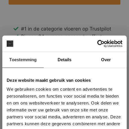
#1 in de categorie vloeren op Trustpilot
Binnen 24 uur een passende offerte
Legwerk vanuit het tegelzettersgilde
Meer dan 500 m2 showroom
×
Toestemming
Meer dan 500 m2 showtuin
Details
Over
Deze website maakt
gebruik van cookies.
This Cookie Banner was deleted and is no
Deze website maakt gebruik van cookies
longer working. Please contact the website
We gebruiken cookies om content en advertenties te
administrator.
Deze website gebruikt cookies om de
personaliseren, om functies voor social media te bieden
gebruikerservaring te verbeteren. Door
en om ons websiteverkeer te analyseren. Ook delen we
gebruik te maken van onze website geeft u
informatie over uw gebruik van onze site met onze
toestemming voor alle cookies in
partners voor social media, adverteren en analyse. Deze
overeenstemming met ons cookiebeleid.
Lees
verder
partners kunnen deze gegevens combineren met andere