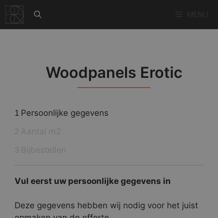
Ga
MENU
naar
de
inhoud
Woodpanels Erotic
Persoonlijke gegevens
1
Aantal m2
2
Bijbestellen
3
Vul eerst uw persoonlijke gegevens in
Deze gegevens hebben wij nodig voor het juist
opmaken van de offerte.