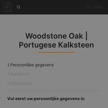
Ga
MENU
naar
de
inhoud
Woodstone Oak |
Portugese Kalksteen
Persoonlijke gegevens
1
Aantal m2
2
Bijbestellen
3
Vul eerst uw persoonlijke gegevens in