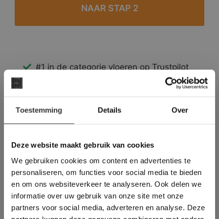
#1 in de categorie vloeren op Trustpilot
Binnen 24 uur een passende offerte
Legwerk vanuit het tegelzettersgilde
×
Meer dan 500 m2 showroom
Toestemming
Details
Over
Deze website maakt
Meer dan 500 m2 showtuin
gebruik van cookies.
This Cookie Banner was deleted and is no
Deze website maakt gebruik van cookies
longer working. Please contact the website
We gebruiken cookies om content en advertenties te
administrator.
Deze website gebruikt cookies om de
personaliseren, om functies voor social media te bieden
gebruikerservaring te verbeteren. Door
en om ons websiteverkeer te analyseren. Ook delen we
gebruik te maken van onze website geeft u
informatie over uw gebruik van onze site met onze
toestemming voor alle cookies in
partners voor social media, adverteren en analyse. Deze
overeenstemming met ons cookiebeleid.
Lees
verder
partners kunnen deze gegevens combineren met andere