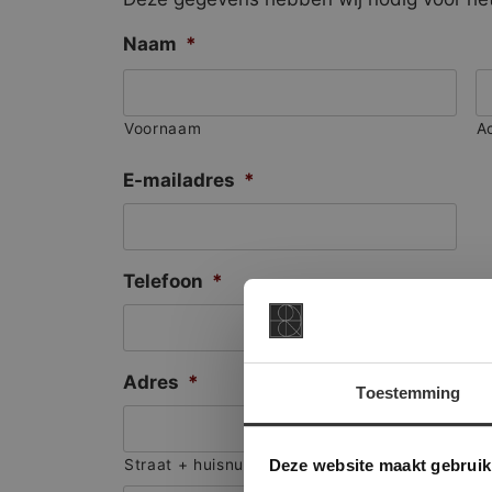
Naam
*
Voornaam
A
E-mailadres
*
Telefoon
*
Adres
*
Toestemming
This Cookie
Deze websi
Deze website maakt gebruik
Straat + huisnummer
onze websit