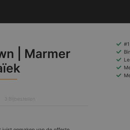
#1
wn | Marmer
Bi
Le
ïek
Me
Me
Bijbestellen
3
 juist opmaken van de offerte.