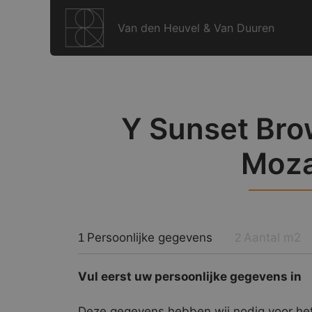
Ga
naar
Van den Heuvel & Van Duuren
de
inhoud
Y Sunset Bro
Moza
Persoonlijke gegevens
Aantal m2
1
2
Vul eerst uw persoonlijke gegevens in
Deze gegevens hebben wij nodig voor het