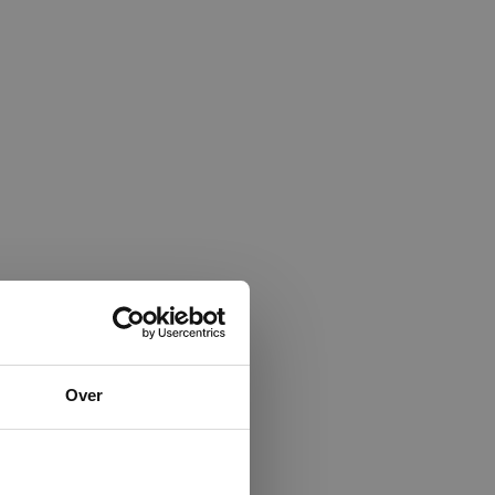
×
Over
ministrator.
e maken van
beleid.
Lees