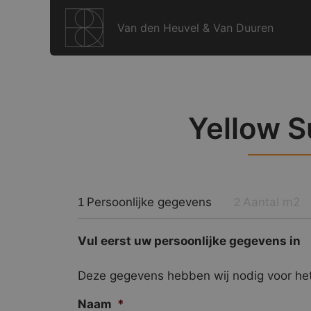
Ga
naar
Van den Heuvel & Van Duuren
de
inhoud
Yellow S
Persoonlijke gegevens
Aantal m2
1
2
Vul eerst uw persoonlijke gegevens in
Deze gegevens hebben wij nodig voor het
Naam
*