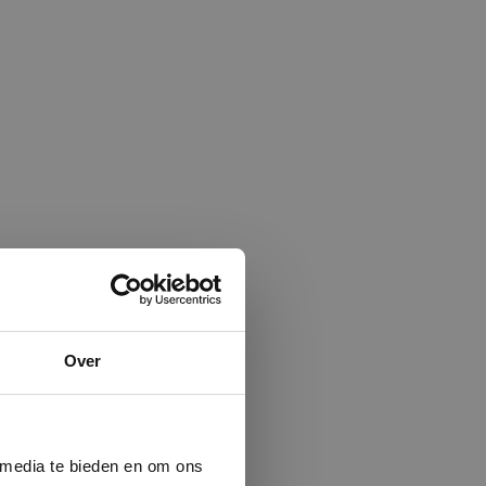
×
Over
ministrator.
e maken van
beleid.
Lees
 media te bieden en om ons