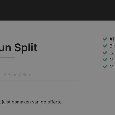
#1
un Split
Bi
Le
Me
Me
Bijbestellen
3
 juist opmaken van de offerte.