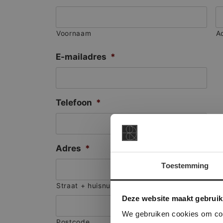
Voornaam
A
E-mailadres
*
Telefoon
*
Adres
*
Toestemming
This Cookie
Straat + huisnummer
Deze websi
Deze website maakt gebruik
onze websit
We gebruiken cookies om cont
Postcode
S