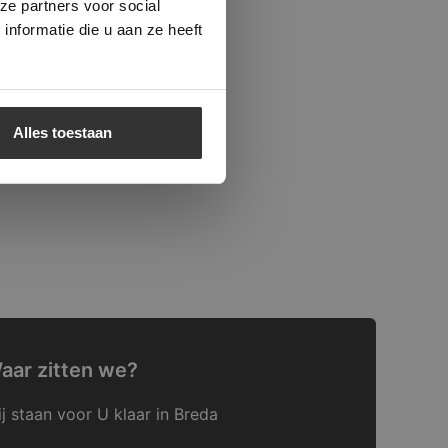
ze partners voor social
nformatie die u aan ze heeft
Alles toestaan
aar zitten we?
j staan voor U klaar in Breda