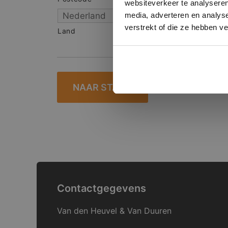
websiteverkeer te analyseren
media, adverteren en analys
verstrekt of die ze hebben v
Land
Contactgegevens
Van den Heuvel & Van Duuren